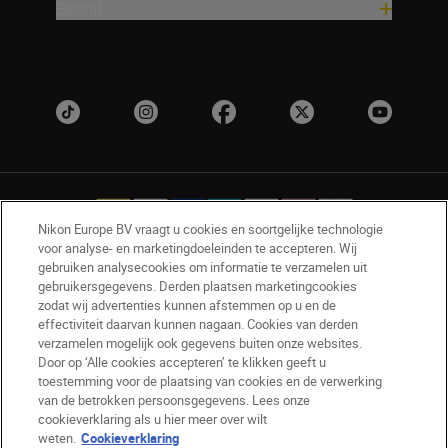
Bedrijf
Nikon Europe BV vraagt u cookies en soortgelijke technologie
voor analyse- en marketingdoeleinden te accepteren. Wij
gebruiken analysecookies om informatie te verzamelen uit
NL
Nikon Sites
gebruikersgegevens. Derden plaatsen marketingcookies
zodat wij advertenties kunnen afstemmen op u en de
Contact opnemen
Privacyverklaring
effectiviteit daarvan kunnen nagaan. Cookies van derden
Gebruiksvoorwaarden
verzamelen mogelijk ook gegevens buiten onze websites.
Nikon Store - Algemene voorwaarden
Door op ‘Alle cookies accepteren’ te klikken geeft u
Cookieverklaring
Toegankelijkheid
toestemming voor de plaatsing van cookies en de verwerking
van de betrokken persoonsgegevens. Lees onze
Cookie-instellingen
cookieverklaring als u hier meer over wilt
© 2026 Nikon
weten.
Cookieverklaring