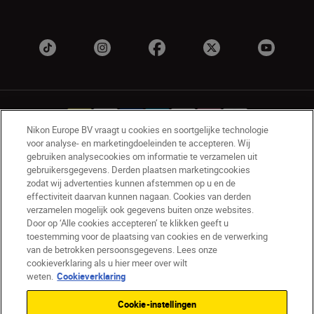
Nikon Europe BV vraagt u cookies en soortgelijke technologie
voor analyse- en marketingdoeleinden te accepteren. Wij
gebruiken analysecookies om informatie te verzamelen uit
NL
Nikon Sites
gebruikersgegevens. Derden plaatsen marketingcookies
zodat wij advertenties kunnen afstemmen op u en de
Contact opnemen
Privacyverklaring
effectiviteit daarvan kunnen nagaan. Cookies van derden
Gebruiksvoorwaarden
verzamelen mogelijk ook gegevens buiten onze websites.
Nikon Store - Algemene voorwaarden
Door op ‘Alle cookies accepteren’ te klikken geeft u
Cookieverklaring
Toegankelijkheid
toestemming voor de plaatsing van cookies en de verwerking
van de betrokken persoonsgegevens. Lees onze
Cookie-instellingen
cookieverklaring als u hier meer over wilt
© 2026 Nikon
weten.
Cookieverklaring
Cookie-instellingen