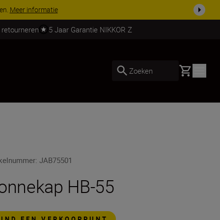
ven.
Meer informatie
 retourneren
5 Jaar Garantie NIKKOR Z
Basket
Zoeken
ikelnummer
:
JAB75501
onnekap HB-55
VIND EEN VERKOOPPUNT