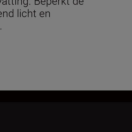
atting. Beperkt de
nd licht en
.