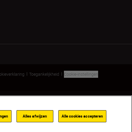
kieverklaring
Toegankelijkheid
Cookie-instellingen
SKIP
ingen
Alles afwijzen
Alle cookies accepteren
VIND EEN VERKOOPPUNT