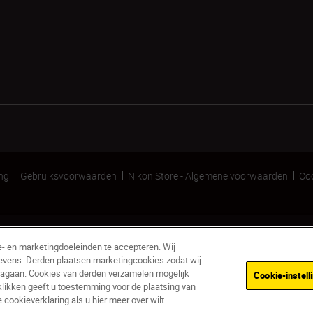
ing
Gebruiksvoorwaarden
Nikon Store - Algemene voorwaarden
Coo
e- en marketingdoeleinden te accepteren. Wij
evens. Derden plaatsen marketingcookies zodat wij
nagaan. Cookies van derden verzamelen mogelijk
Cookie-instell
klikken geeft u toestemming voor de plaatsing van
ookieverklaring als u hier meer over wilt