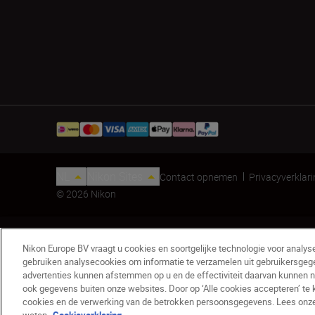
NL
Nikon Sites
Contact opnemen
Privacyverklar
© 2026 Nikon
Nikon Europe BV vraagt u cookies en soortgelijke technologie voor analys
gebruiken analysecookies om informatie te verzamelen uit gebruikersgeg
advertenties kunnen afstemmen op u en de effectiviteit daarvan kunnen 
ook gegevens buiten onze websites. Door op ‘Alle cookies accepteren’ te 
cookies en de verwerking van de betrokken persoonsgegevens. Lees onze c
Zonnekap HB-55