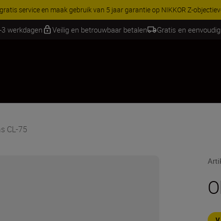
arantie op NIKKOR Z-objectieven.
Meer informatie
1-3 werkdagen
Veilig en betrouwbaar betalen
Gratis en eenvoudig
as CL-75
Art
O