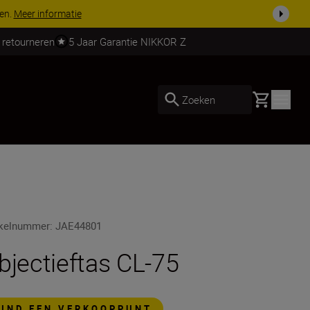
KORTING O
 retourneren
5 Jaar Garantie NIKKOR Z
Basket
Zoeken
ikelnummer
:
JAE44801
bjectieftas CL-75
VIND EEN VERKOOPPUNT