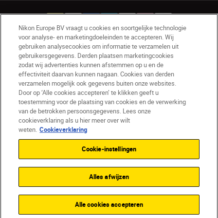
Nikon Europe BV vraagt u cookies en soortgelijke technologie
voor analyse- en marketingdoeleinden te accepteren. Wij
gebruiken analysecookies om informatie te verzamelen uit
NL
Nikon Sites
gebruikersgegevens. Derden plaatsen marketingcookies
zodat wij advertenties kunnen afstemmen op u en de
Contact opnemen
Privacyverklaring
effectiviteit daarvan kunnen nagaan. Cookies van derden
Gebruiksvoorwaarden
verzamelen mogelijk ook gegevens buiten onze websites.
Nikon Store - Algemene voorwaarden
Door op ‘Alle cookies accepteren’ te klikken geeft u
Cookieverklaring
Toegankelijkheid
toestemming voor de plaatsing van cookies en de verwerking
van de betrokken persoonsgegevens. Lees onze
Cookie-instellingen
cookieverklaring als u hier meer over wilt
© 2026 Nikon
weten.
Cookieverklaring
Cookie-instellingen
SKIP
Alles afwijzen
Alle cookies accepteren