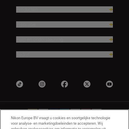
Producten
Inspiratie
Hulp en ondersteuning
Bedrijf
Nikon Europe BV vraagt u cookies en soortgelijke technologie
voor analyse- en marketingdoeleinden te accepteren. Wij
gebruiken analysecookies om informatie te verzamelen uit