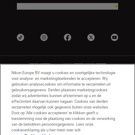
Bedrijf
Nikon Europe BV vraagt u cookies en soortgelijke technologie
voor analyse- en marketingdoeleinden te accepteren. Wij
gebruiken analysecookies om informatie te verzamelen uit
NL
Nikon Sites
gebruikersgegevens. Derden plaatsen marketingcookies
zodat wij advertenties kunnen afstemmen op u en de
Contact opnemen
Privacyverklaring
effectiviteit daarvan kunnen nagaan. Cookies van derden
Gebruiksvoorwaarden
verzamelen mogelijk ook gegevens buiten onze websites.
Nikon Store - Algemene voorwaarden
Door op ‘Alle cookies accepteren’ te klikken geeft u
Cookieverklaring
Toegankelijkheid
toestemming voor de plaatsing van cookies en de verwerking
van de betrokken persoonsgegevens. Lees onze
Cookie-instellingen
cookieverklaring als u hier meer over wilt
© 2026 Nikon