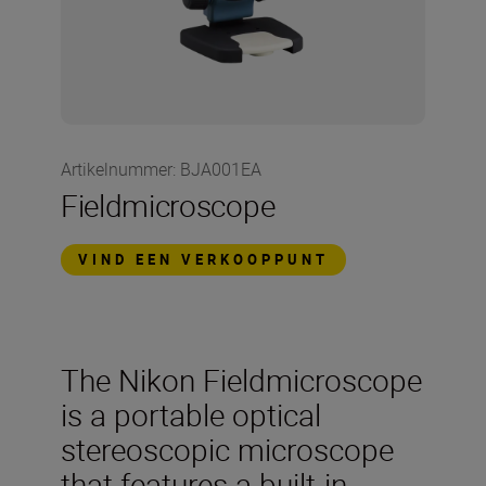
Artikelnummer
:
BJA001EA
Fieldmicroscope
VIND EEN VERKOOPPUNT
The Nikon Fieldmicroscope
is a portable optical
stereoscopic microscope
that features a built-in