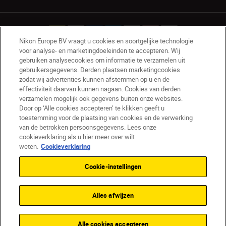
Nikon Europe BV vraagt u cookies en soortgelijke technologie
voor analyse- en marketingdoeleinden te accepteren. Wij
gebruiken analysecookies om informatie te verzamelen uit
NL
Nikon Sites
gebruikersgegevens. Derden plaatsen marketingcookies
zodat wij advertenties kunnen afstemmen op u en de
Contact opnemen
Privacyverklaring
effectiviteit daarvan kunnen nagaan. Cookies van derden
Gebruiksvoorwaarden
verzamelen mogelijk ook gegevens buiten onze websites.
Nikon Store - Algemene voorwaarden
Door op ‘Alle cookies accepteren’ te klikken geeft u
Cookieverklaring
Toegankelijkheid
toestemming voor de plaatsing van cookies en de verwerking
van de betrokken persoonsgegevens. Lees onze
Cookie-instellingen
cookieverklaring als u hier meer over wilt
© 2026 Nikon
weten.
Cookieverklaring
Cookie-instellingen
SKIP
Alles afwijzen
Alle cookies accepteren