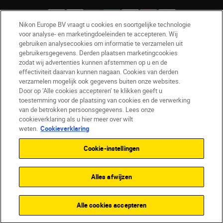
Nikon Europe BV vraagt u cookies en soortgelijke technologie
voor analyse- en marketingdoeleinden te accepteren. Wij
gebruiken analysecookies om informatie te verzamelen uit
NL
Nikon Sites
gebruikersgegevens. Derden plaatsen marketingcookies
zodat wij advertenties kunnen afstemmen op u en de
Contact opnemen
Privacyverklaring
effectiviteit daarvan kunnen nagaan. Cookies van derden
Gebruiksvoorwaarden
verzamelen mogelijk ook gegevens buiten onze websites.
Nikon Store - Algemene voorwaarden
Door op ‘Alle cookies accepteren’ te klikken geeft u
Cookieverklaring
Toegankelijkheid
toestemming voor de plaatsing van cookies en de verwerking
van de betrokken persoonsgegevens. Lees onze
Cookie-instellingen
cookieverklaring als u hier meer over wilt
© 2026 Nikon
weten.
Cookieverklaring
Cookie-instellingen
SKIP
Alles afwijzen
Alle cookies accepteren