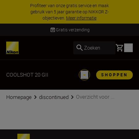
Profiteer van onze gratis service en maak
gebruik van 5 jaar garantie op NIKKOR Z-
objectieven.
Meer informatie
Gratis verzending
Basket
Zoeken
COOLSHOT 20 GII
SHOPPEN
Overzicht voor ...
Homepage
discontinued