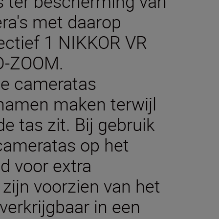
s ter bescherming van
ra's met daarop
ectief 1 NIKKOR VR
D-ZOOM.
 de cameratas
pnamen maken terwijl
 tas zit. Bij gebruik
 cameratas op het
d voor extra
n zijn voorzien van het
verkrijgbaar in een