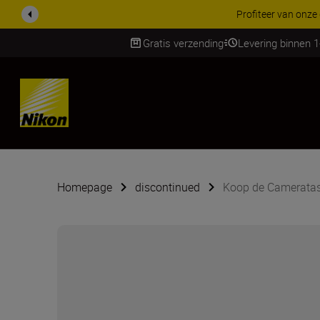
 Z-objectieven.
Meer informatie
Gratis verzending
Levering binnen 
Skip
Homepage
discontinued
Koop de Camerata