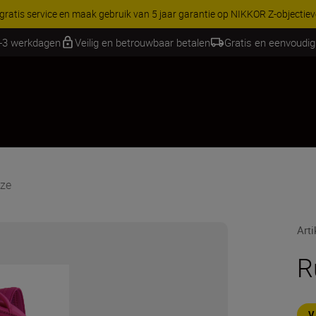
RES | Bespaar 15% op geselecteerde accessoires, maak je kit vandaag
1-3 werkdagen
Veilig en betrouwbaar betalen
Gratis en eenvoudig
oze
Art
R