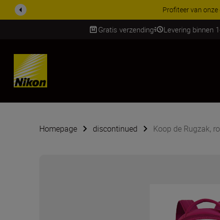
KORTING OP ACCESSOI
Gratis verzending
Levering binnen 
Skip
Homepage
discontinued
Koop de Rugzak, r