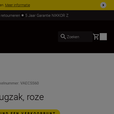
 nog compleet
Koop nu
 retourneren
5 Jaar Garantie NIKKOR Z
Basket
Zoeken
ikelnummer
:
VAECSS60
ugzak, roze
VIND EEN VERKOOPPUNT