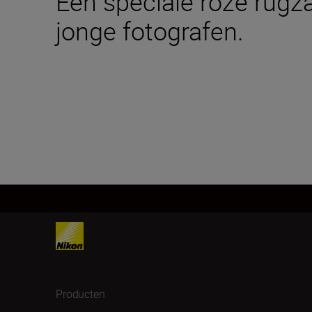
Een speciale roze rugza
jonge fotografen.
Producten