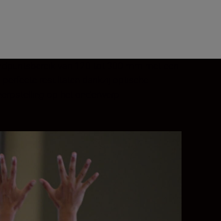
brandpuntsbereik van 120 tot 300 mm met een
perfecte resultaten dankzij optische
herpstelling op het onderwerp.