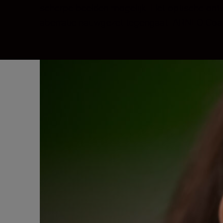
scherpe beelden mogelijk. Het optische ont
aberratie nauwgezet tegengaat. ARNEO Coat