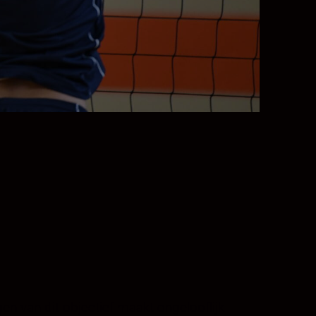
en van dit objectief maakt ongelooflijk