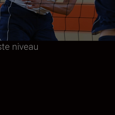
ste niveau
 buiten fotografeert, het fenomenale oplossende vermog