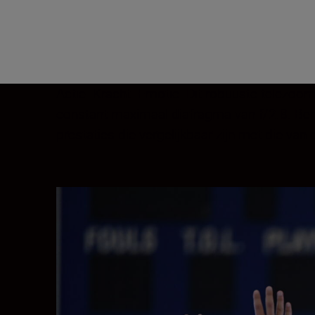
Actie. Kracht. Emotie. Dit robuuste telezoo
constant maximaal diafragma van f/2.8. Beha
prestaties die vergelijkbaar zijn met die va