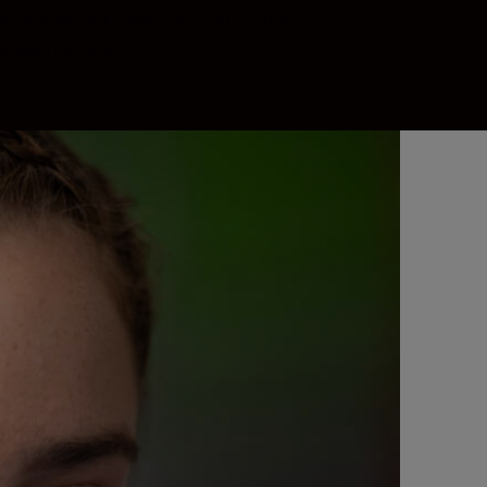
ns nieuwe SR-glas, dat chromatische
lekken tegen.