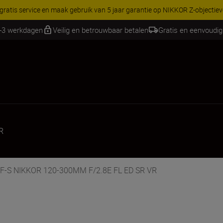
RES | Bespaar 15% op geselecteerde accessoires, maak je kit vandaag
1-3 werkdagen
Veilig en betrouwbaar betalen
Gratis en eenvoudig
R
 AF-S NIKKOR 120-300MM F/2.8E FL ED SR VR