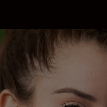
werp heeft 25 elementen in 19 groepen en bevat Niko
 en Nano Crystal Coat gaan beeldschaduwen en lichtv