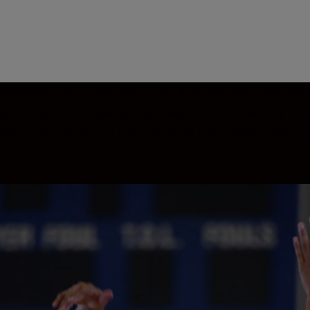
mobjectief met middellange tele dekt een veelzijdig 
al zelfs in moeilijke omstandigheden met weinig licht 
n objectieven met vast brandpunt en een uitstekende sc