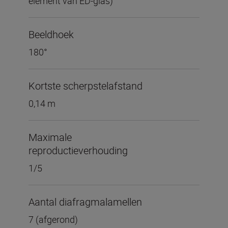
element van ED-glas)
Beeldhoek
180°
Kortste scherpstelafstand
0,14 m
Maximale
reproductieverhouding
1/5
Aantal diafragmalamellen
7 (afgerond)