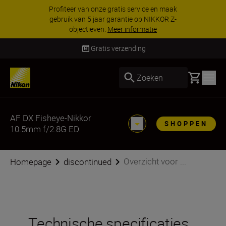
Profiteer van onze gratis service en maak
gebruik van 5 jaar garantie op NIKKOR Z-
objectieven.
Meer informatie
Gratis verzending
Basket
Zoeken
AF DX Fisheye-Nikkor
SHOPPEN
10.5mm f/2.8G ED
Overzicht voor ...
Homepage
discontinued
Technische specificaties