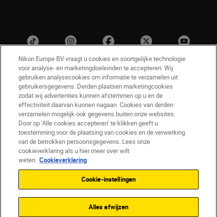
Nikon Europe BV vraagt u cookies en soortgelijke technologie
voor analyse- en marketingdoeleinden te accepteren. Wij
gebruiken analysecookies om informatie te verzamelen uit
gebruikersgegevens. Derden plaatsen marketingcookies
zodat wij advertenties kunnen afstemmen op u en de
effectiviteit daarvan kunnen nagaan. Cookies van derden
verzamelen mogelijk ook gegevens buiten onze websites.
NL
Nikon Sites
Door op ‘Alle cookies accepteren’ te klikken geeft u
toestemming voor de plaatsing van cookies en de verwerking
Contact opnemen
Privacyverklaring
van de betrokken persoonsgegevens. Lees onze
Gebruiksvoorwaarden
cookieverklaring als u hier meer over wilt
Nikon Store - Algemene voorwaarden
weten.
Cookieverklaring
Cookieverklaring
Toegankelijkheid
Cookie-instellingen
Cookie-instellingen
© 2026 Nikon
Alles afwijzen