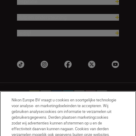
Inspiratie
Hulp en ondersteuning
Bedrijf
Nikon Europe BV vraagt u cookies en soortgelijke technologie
voor analyse- en marketingdoeleinden te accepteren. Wij
gebruiken analysecookies om informatie te verzamelen uit
NL
Nikon Sites
gebruikersgegevens. Derden plaatsen marketingcookies
zodat wij advertenties kunnen afstemmen op u en de
Contact opnemen
Privacyverklaring
effectiviteit daarvan kunnen nagaan. Cookies van derden
Gebruiksvoorwaarden
verzamelen mogelijk ook gegevens buiten onze websites.