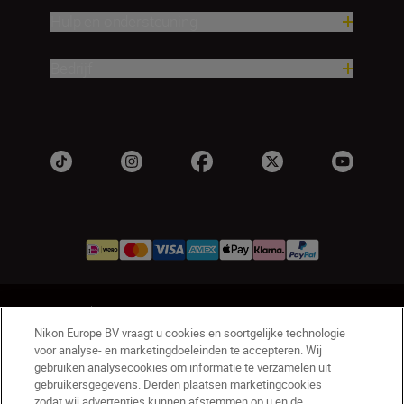
Hulp en ondersteuning
Bedrijf
NL
Nikon Sites
Nikon Europe BV vraagt u cookies en soortgelijke technologie
Contact opnemen
Privacyverklaring
voor analyse- en marketingdoeleinden te accepteren. Wij
Gebruiksvoorwaarden
gebruiken analysecookies om informatie te verzamelen uit
Nikon Store - Algemene voorwaarden
gebruikersgegevens. Derden plaatsen marketingcookies
zodat wij advertenties kunnen afstemmen op u en de
Cookieverklaring
Toegankelijkheid