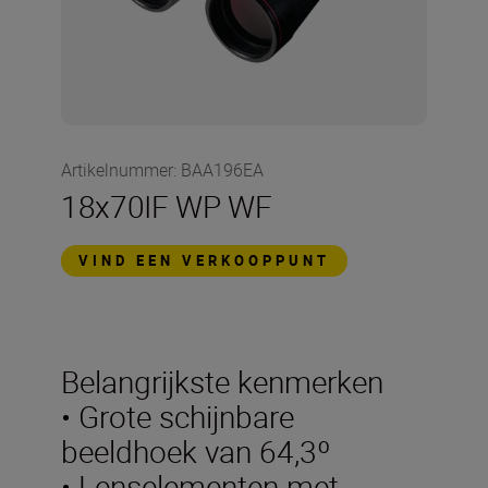
Artikelnummer
:
BAA196EA
18x70IF WP WF
VIND EEN VERKOOPPUNT
Belangrijkste kenmerken
• Grote schijnbare
beeldhoek van 64,3º
• Lenselementen met