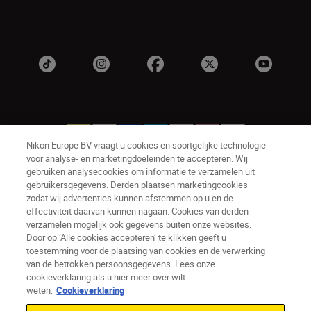
Nikon Europe BV vraagt u cookies en soortgelijke technologie
voor analyse- en marketingdoeleinden te accepteren. Wij
gebruiken analysecookies om informatie te verzamelen uit
NL
Nikon Sites
gebruikersgegevens. Derden plaatsen marketingcookies
zodat wij advertenties kunnen afstemmen op u en de
Contact opnemen
Privacyverklaring
effectiviteit daarvan kunnen nagaan. Cookies van derden
Gebruiksvoorwaarden
verzamelen mogelijk ook gegevens buiten onze websites.
Nikon Store - Algemene voorwaarden
Door op ‘Alle cookies accepteren’ te klikken geeft u
Cookieverklaring
Toegankelijkheid
toestemming voor de plaatsing van cookies en de verwerking
van de betrokken persoonsgegevens. Lees onze
Cookie-instellingen
cookieverklaring als u hier meer over wilt
© 2026 Nikon
weten.
Cookieverklaring