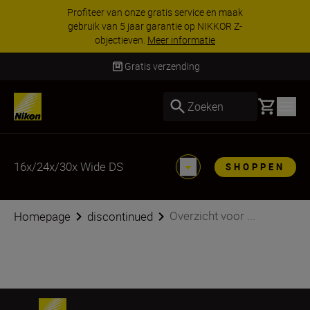
Profiteer van onze gratis service en maak
gebruik van 5 jaar garantie op NIKKOR Z-
objectieven.
Meer informatie
Gratis verzending
Basket
Zoeken
16x/24x/30x Wide DS
SHOPPEN
Overzicht voor ...
Homepage
discontinued