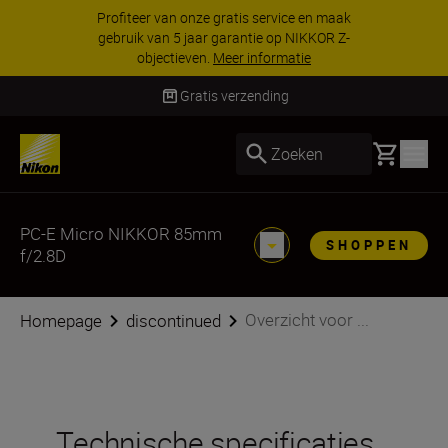
Profiteer van onze gratis service en maak
gebruik van 5 jaar garantie op NIKKOR Z-
objectieven.
Meer informatie
Gratis verzending
Basket
Zoeken
PC-E Micro NIKKOR 85mm
SHOPPEN
f/2.8D
Overzicht voor ...
Homepage
discontinued
Technische specificaties