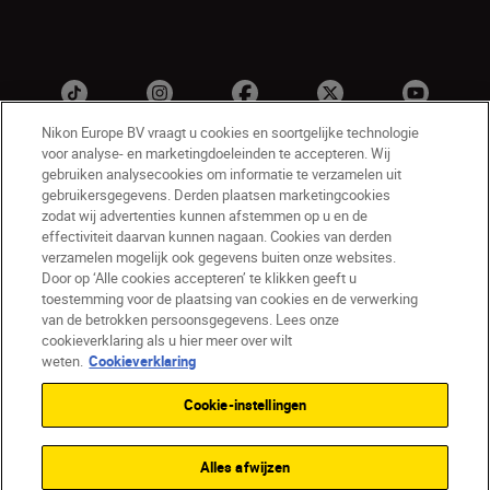
Nikon Europe BV vraagt u cookies en soortgelijke technologie
voor analyse- en marketingdoeleinden te accepteren. Wij
gebruiken analysecookies om informatie te verzamelen uit
gebruikersgegevens. Derden plaatsen marketingcookies
zodat wij advertenties kunnen afstemmen op u en de
effectiviteit daarvan kunnen nagaan. Cookies van derden
verzamelen mogelijk ook gegevens buiten onze websites.
NL
Nikon Sites
Door op ‘Alle cookies accepteren’ te klikken geeft u
toestemming voor de plaatsing van cookies en de verwerking
Contact opnemen
Privacyverklaring
van de betrokken persoonsgegevens. Lees onze
Gebruiksvoorwaarden
cookieverklaring als u hier meer over wilt
Nikon Store - Algemene voorwaarden
weten.
Cookieverklaring
Cookieverklaring
Toegankelijkheid
Cookie-instellingen
Cookie-instellingen
© 2026 Nikon
Alles afwijzen