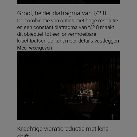
Groot, helder diafragma van f/2.8
De combinatie van optics met hoge resolutie
en een constant diafragma van f/2.8 maakt
dit objectief tot een onvermoeibare
krachtpatser. Je kunt meer details vastleggen
bij lagere ISO-waarden en snellere
Meer weergeven
sluitertijden gebruiken om bewegingen te
bevriezen, zelfs wanneer het licht afneemt.
Krachtige vibratiereductie met lens-
shift