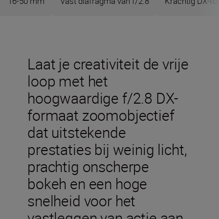
16-50 mm
Vast diafragma van f/2.8
Krachtig DX-f
Laat je creativiteit de vrije
loop met het
hoogwaardige f/2.8 DX-
formaat zoomobjectief
dat uitstekende
prestaties bij weinig licht,
prachtig onscherpe
bokeh en een hoge
snelheid voor het
vastleggen van actie aan