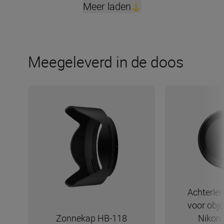
Meer laden
Meegeleverd in de doos
Achterle
voor obj
Zonnekap HB-118
Nikon 