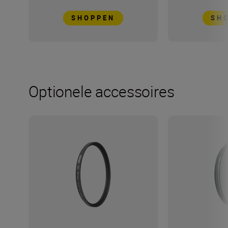
SHOPPEN
SH
Optionele accessoires