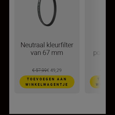
Neutraal kleurfilter
Cir
van 67 mm
polarisat
van
€ 57,99
€ 49,29
€ 139,0
TOEVOEGEN AAN
TOEVO
WINKELWAGENTJE
WINKEL