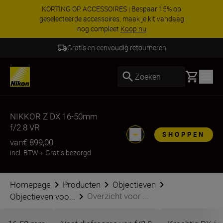
KORTING OP ACCESSOIRES | Bespaar 15% op
geselecteerde accessoires, maak je kit vandaag
nog compleet
Koop nu
Gratis en eenvoudig retourneren
Basket
Zoeken
NIKKOR Z DX 16-50mm
f/2.8 VR
SHOPPEN
van
€ 899,00
incl. BTW
+
Gratis bezorgd
Homepage
Producten
Objectieven
Overzicht voor ...
Objectieven voo...