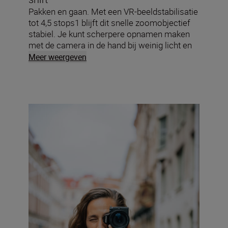
Pakken en gaan. Met een VR-beeldstabilisatie
tot 4,5 stops1 blijft dit snelle zoomobjectief
stabiel. Je kunt scherpere opnamen maken
met de camera in de hand bij weinig licht en
duidelijkere videobeelden opnemen terwijl je
Meer weergeven
loopt en filmt.