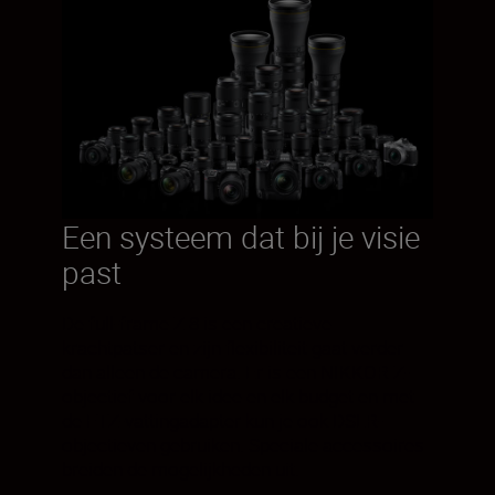
Een systeem dat bij je visie
past
De full-frame Z 8 is een creatieve
krachtpatser en zijn flexibiliteit gaat verder
dan alleen de camera. Er is een NIKKOR Z-
objectief voor elk idee en elk budget en met
de FTZ-vattingadapter kun je ook DSLR-
objectieven gebruiken. Speciale accessoires
breiden de mogelijkheden uit.