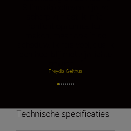
S-line-objectieven zijn zo
scherp zijn dat ik in fel
zonlicht opnames kan
maken, maar ook in de
schaduw. Ik reis veel, dus ik
ben heel blij met zijn lichte
gewicht.
”
Frøydis Geithus
Technische specificaties