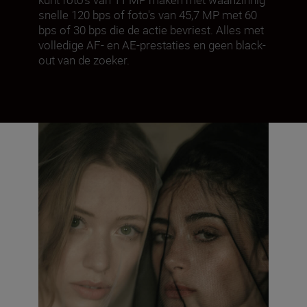
snelle 120 bps of foto's van 45,7 MP met 60
bps of 30 bps die de actie bevriest. Alles met
volledige AF- en AE-prestaties en geen black-
out van de zoeker.