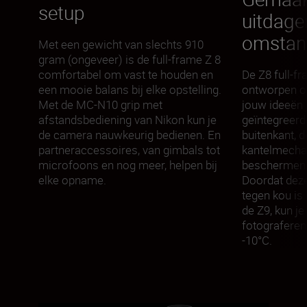
setup
uitdage
omstan
Met een gewicht van slechts 910
gram (ongeveer) is de full-frame Z 8
De Z8 full-f
comfortabel om vast te houden en
ontworpen o
een mooie balans bij elke opstelling.
jouw ideeën 
Met de MC-N10 grip met
geïntegreerd
afstandsbediening van Nikon kun je
buitenkant, 
de camera nauwkeurig bedienen. En
kantelmecha
partneraccessoires, van gimbals tot
beschermen t
microfoons en nog meer, helpen bij
Doordat dez
elke opname.
tegen kou is
de Z9, kun j
fotograferen
-10°C.