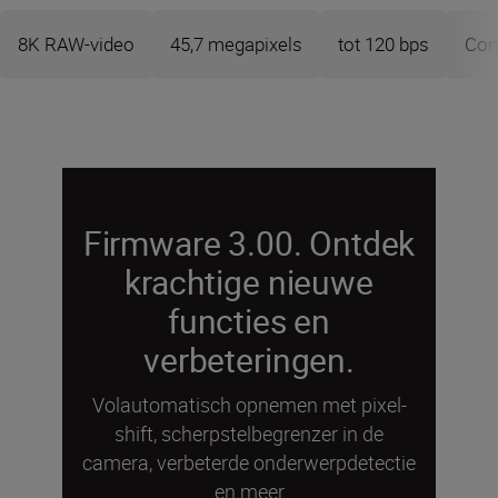
8K RAW-video
45,7 megapixels
tot 120 bps
Com
Firmware 3.00. Ontdek
krachtige nieuwe
functies en
verbeteringen.
Volautomatisch opnemen met pixel-
shift, scherpstelbegrenzer in de
camera, verbeterde onderwerpdetectie
en meer