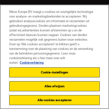
Nikon Europe BV vraagt u cookies en soortgelijke technologie
voor analyse- en marketingdoeleinden te accepteren. Wij
gebruiken analysecookies om informatie te verzamelen uit
gebruikersgegevens. Derden plaatsen marketingcookies
zodat wij advertenties kunnen afstemmen op u en de
effectiviteit daarvan kunnen nagaan. Cookies van derden
verzamelen mogelijk ook gegevens buiten onze websites.
Door op ‘Alle cookies accepteren’ te klikken geeft u
toestemming voor de plaatsing van cookies en de verwerking
van de betrokken persoonsgegevens. Lees onze
NL
Nikon Sites
cookieverklaring als u hier meer over wilt
weten.
Cookieverklaring
Contact opnemen
Privacyverklaring
Gebruiksvoorwaarden
Cookie-instellingen
Nikon Store - Algemene voorwaarden
Cookieverklaring
Toegankelijkheid
Alles afwijzen
Cookie-instellingen
© 2026 Nikon
Alle cookies accepteren