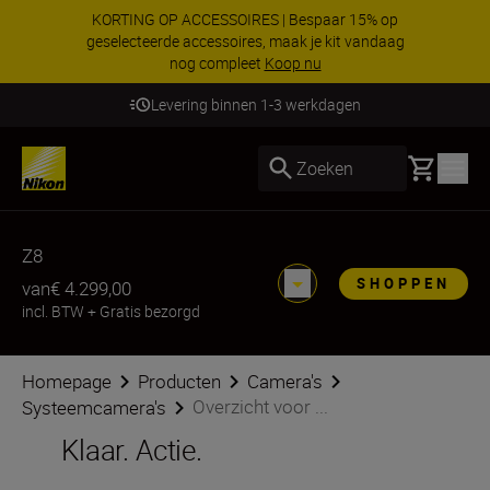
KORTING OP ACCESSOIRES | Bespaar 15% op
geselecteerde accessoires, maak je kit vandaag
nog compleet
Koop nu
Levering binnen 1-3 werkdagen
Basket
Zoeken
Z8
SHOPPEN
van
€ 4.299,00
incl. BTW
+
Gratis bezorgd
Homepage
Producten
Camera's
Overzicht voor ...
Systeemcamera's
Klaar. Actie.