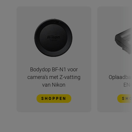
Bodydop BF-N1 voor
camera’s met Z-vatting
Oplaadbar
van Nikon
EN-
SHOPPEN
SH