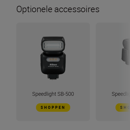
Optionele accessoires
Speedlight SB-500
Speedli
SHOPPEN
SH